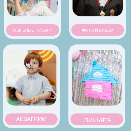
VK chudo_cherdachok
e-mail
info@chudocherdachok.ru
ДАВАЙТЕ ТВОРИТЬ ВОЛШЕБСТВО
ВМЕСТЕ!
А вы знали, что у нас
есть клуб Чудо Мам?
ВСТУПИТЬ
Общество с ограниченной ответственностью
«Чудо Чердачок»
ИНН 7 716 984 799
ОГРН 12 377 490 136
Договор оферты
Политика обработки персональных данных
Сайт разработан: