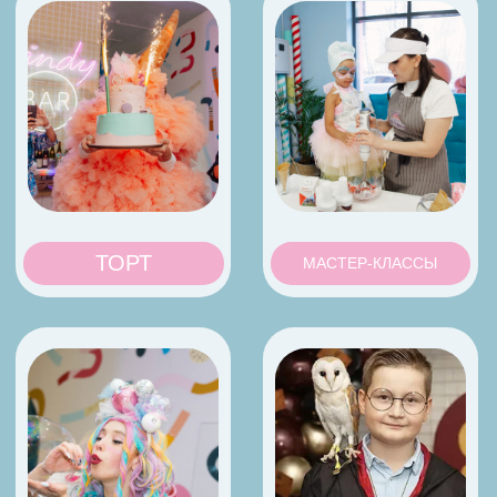
Имя
Номер
+7
Я соглашаюсь с условиями и даю своё согласие
на
обработку персональных данных
ОТПРАВИТЬ
Наши феи праздника всегда на связи
+7 499 325-62-20
(Москва
и Область)
+7 961 480-71-88 (Ставрополь)
+7 960 032-33-25 (Казань)
Маx (Москва и
Область
)