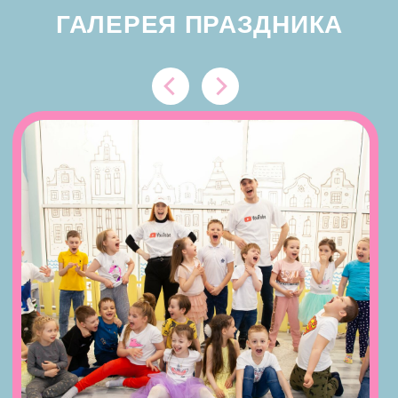
БУМАЖНАЯ ДИСКОТЕКА
Вечеринку с зажигательными танцами
и фееричной бумажной дискотекой
заказывали?! Ведь тот, кто не видел
бумажной феерии — ничего не знает
о зажигательном детском празднике!
Бумажная дискотека-настоящий хит ЧЧ.