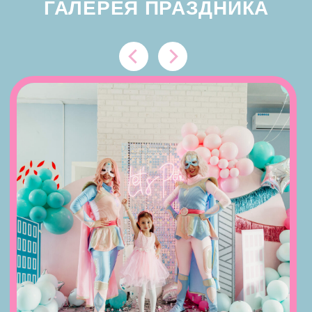
БУМАЖНАЯ ДИСКОТЕКА
Вечеринку с зажигательными танцами
и фееричной бумажной дискотекой
заказывали?! Ведь тот, кто не видел
бумажной феерии — ничего не знает
о зажигательном детском празднике!
Бумажная дискотека-настоящий хит ЧЧ.
Если вы еще не пробовали, тогда