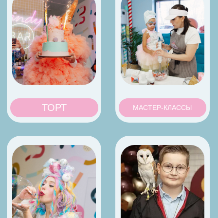
Имя
Номер
+7
Я соглашаюсь с условиями и даю своё согласие
на
обработку персональных данных
ОТПРАВИТЬ
Наши феи праздника всегда на связи
+7 499 325-62-20
(Москва
и Область)
+7 961 480-71-88 (Ставрополь)
+7 960 032-33-25 (Казань)
Маx (Москва и
Область
)
VK chudo_cherdachok