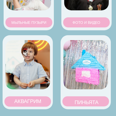
e-mail
info@chudocherdachok.ru
ДАВАЙТЕ ТВОРИТЬ ВОЛШЕБСТВО
ВМЕСТЕ!
А вы знали, что у нас
есть клуб Чудо Мам?
ВСТУПИТЬ
Общество с ограниченной ответственностью
«Чудо Чердачок»
ИНН 7 716 984 799
ОГРН 12 377 490 136
Договор оферты
Политика обработки персональных данных
Сайт разработан: