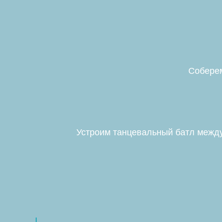
Соберем
Устроим танцевальный батл между