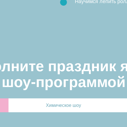
Научимся лепить ро
ите праздник ярко
оу-программой
Химическое шоу
т