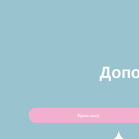
Дополн
ш
Крио-шоу
КРИО ШОУ
Великолепное шоу с жидким азотом, которое вызывае