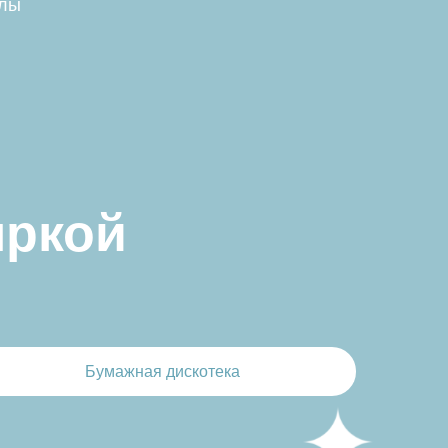
ллы
й
Бумажная дискотека