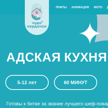
ЛОФТЫ
АНИМАЦИЯ
ФОТО
АДСКАЯ КУХНЯ
5-12 лет
60 МИНУТ
Готовы к битве за звание лучшего шеф-повара? Т
надевайте фартуки и вперед к победе! Добро пож
на увлекательное соревнование для юных поваро