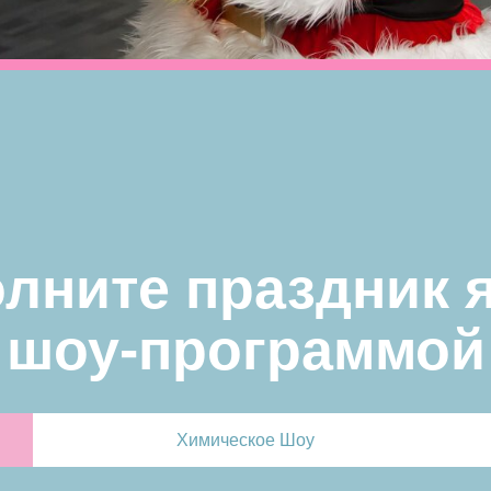
оу-программой
ОТЕКА
Химическое Шоу
видел