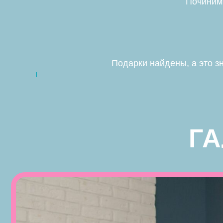
Починим
ГАЛ
Подарки найдены, а это з