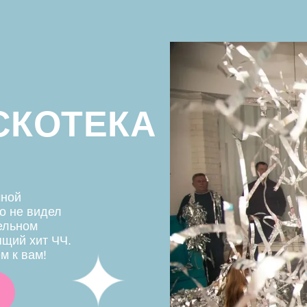
м
ит ЧЧ.
м!
дополнения к праз