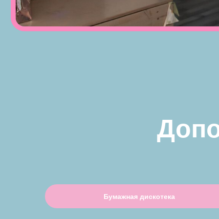
ш
БУМАЖНАЯ ДИСК
Бумажная дискотека
Вечеринку с зажигательными танцами и фееричной
бумажной дискотекой заказывали?! Ведь тот, кто не 